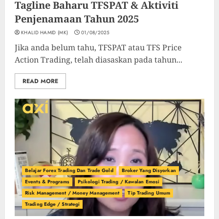
Tagline Baharu TFSPAT & Aktiviti
Penjenamaan Tahun 2025
KHALID HAMID (MK)
01/08/2025
Jika anda belum tahu, TFSPAT atau TFS Price
Action Trading, telah diasaskan pada tahun...
READ MORE
Belajar Forex Trading Dan Trade Gold
Broker Yang Disyorkan
Events & Programs
Psikologi Trading / Kawalan Emosi
Risk Management / Money Management
Tip Trading Umum
Trading Edge / Strategi