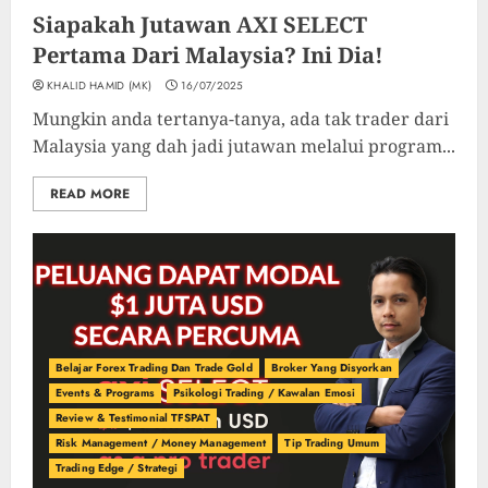
Siapakah Jutawan AXI SELECT
Pertama Dari Malaysia? Ini Dia!
KHALID HAMID (MK)
16/07/2025
Mungkin anda tertanya-tanya, ada tak trader dari
Malaysia yang dah jadi jutawan melalui program...
READ MORE
Belajar Forex Trading Dan Trade Gold
Broker Yang Disyorkan
Events & Programs
Psikologi Trading / Kawalan Emosi
Review & Testimonial TFSPAT
Risk Management / Money Management
Tip Trading Umum
Trading Edge / Strategi