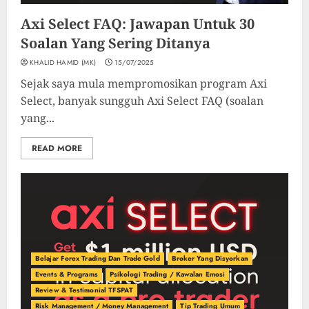
Axi Select FAQ: Jawapan Untuk 30
Soalan Yang Sering Ditanya
KHALID HAMID (MK)
15/07/2025
Sejak saya mula mempromosikan program Axi
Select, banyak sungguh Axi Select FAQ (soalan
yang...
READ MORE
Belajar Forex Trading Dan Trade Gold
Broker Yang Disyorkan
Events & Programs
Psikologi Trading / Kawalan Emosi
Review & Testimonial TFSPAT
Risk Management / Money Management
Tip Trading Umum