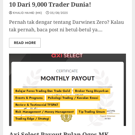
10 Dari 9,000 Trader Dunia!
KHALID HAMID (MK)
05/08/2025
Pernah tak dengar tentang Darwinex Zero? Kalau
tak pernah, baca post ni betul-betul ya....
READ MORE
Belajar Forex Trading Dan Trade Gold
Broker Yang Disyorkan
Events & Programs
Psikologi Trading / Kawalan Emosi
Review & Testimonial TFSPAT
Risk Management / Money Management
Tip Trading Umum
Trading Edge / Strategi
Axi Select Payout Bulan Ogos MK