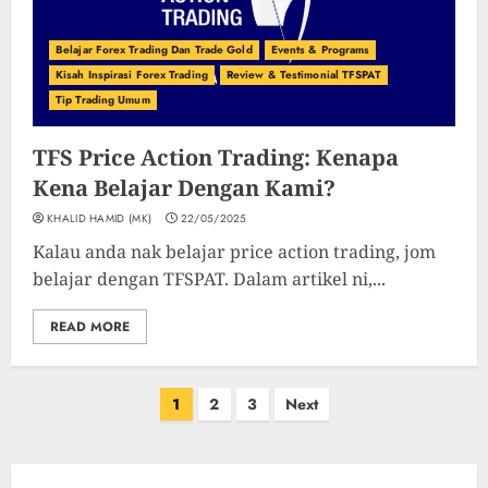
Belajar Forex Trading Dan Trade Gold
Events & Programs
Kisah Inspirasi Forex Trading
Review & Testimonial TFSPAT
Tip Trading Umum
TFS Price Action Trading: Kenapa
Kena Belajar Dengan Kami?
KHALID HAMID (MK)
22/05/2025
Kalau anda nak belajar price action trading, jom
belajar dengan TFSPAT. Dalam artikel ni,...
READ MORE
Posts
1
2
3
Next
pagination